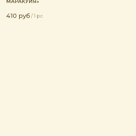
МАРАКУЙЯ»
410
руб
/
1 pc