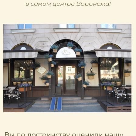
гостями, сотрудники всегда спрашивают,
понравились ли десерты, и чего еще
хотели бы попробовать.
Наша задача сделать так, чтобы гость
стал постоянным. Изысками и акциями
уже никого не удивишь. Но когда ты
относишься к человеку с душой — он
Ссылка на источник
это чувствует.
В 2014 году мы открылись
в аэропорту. Затем
—
Проспект