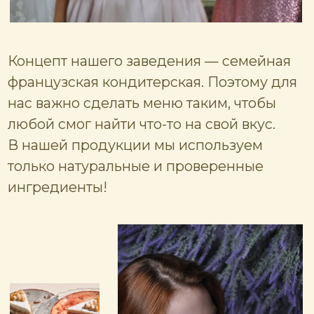
меню
меню