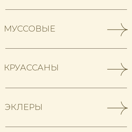
О нас
История Мон Батон началась 23
декабря 2013 года. После долгого
ремонта и проработок с бренд-шефом
Екатериной Яковлевой, мы открыли
свои двери на Плехановской 15,
в самом центре Воронежа!