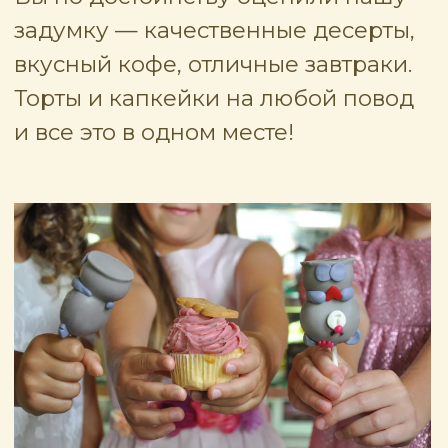
Революции, Спартак, а сейчас мы
открылись в "ЖК 230 Футов" на
Владимира Невского 29/1
СПАСИБО ВСЕМ,
КТО С НАМИ ДАВНО!
И ДОБРО
ПОЖАЛОВАТЬ ТЕМ,
КТО УВИДЕЛ НАС
ВПЕРВЫЕ!